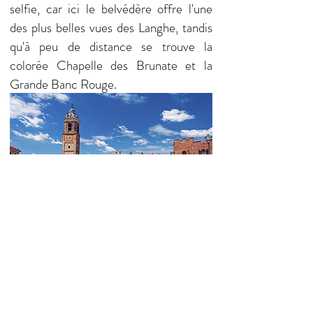
selfie, car ici le belvédère offre l'une
des plus belles vues des Langhe, tandis
qu'à peu de distance se trouve la
colorée Chapelle des Brunate et la
Grande Banc Rouge.
À 52 KM: TURIN
Ville riche en culture (musée égyptien)
mais aussi transformée d'une ville
industrielle en une ville verte ; flânez le